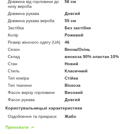
Довжина від горловини до
56 см
низу вироба
Довжина рукава
Довгий
Довжина рукава вироба
55 см
Застібка
Без застібки
Колір
Рожевий
Розмір жіночого одягу (UA)
46
Сезон
Весна/Осінь
Склад
вискоза 90% эластан 10%
Стан
Новий
Стиль
Класичний
Тип коміра
Стійка
Тип тканини
Віскоза
Фасон вирізу горловини
Високий
Фасон рукава
Довгий
Користувальницькі характеристики
Оздоблення та прикраси
Жабо
Приховати