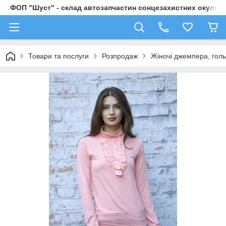
ФОП "Шуст" - склад автозапчастин сонцезахистних окулярі
Товари та послуги
Розпродаж
Жіночі джемпера, гол