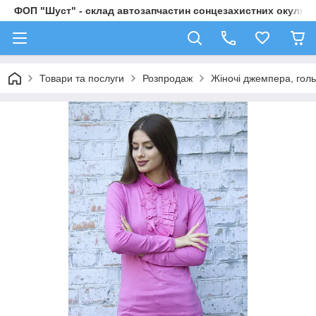
ФОП "Шуст" - склад автозапчастин сонцезахистних окулярі
Товари та послуги
Розпродаж
Жіночі джемпера, гол