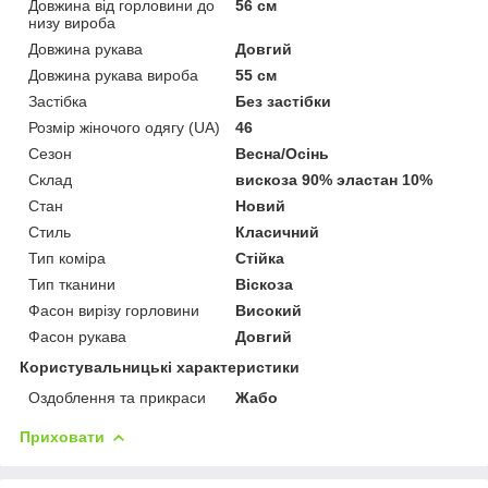
Довжина від горловини до
56 см
низу вироба
Довжина рукава
Довгий
Довжина рукава вироба
55 см
Застібка
Без застібки
Розмір жіночого одягу (UA)
46
Сезон
Весна/Осінь
Склад
вискоза 90% эластан 10%
Стан
Новий
Стиль
Класичний
Тип коміра
Стійка
Тип тканини
Віскоза
Фасон вирізу горловини
Високий
Фасон рукава
Довгий
Користувальницькі характеристики
Оздоблення та прикраси
Жабо
Приховати