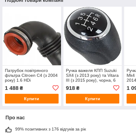
Подібні товари компанії
Патрубок повітряного
Ручка важеля КПП Suzuki
Ручк
фільтра Citroen C4 (з 2004
SX4 (з 2013 року) та Vitara
Mk4 
року) 1.6 HDi
III (з 2015 року), чорна, 6
2014
передач
екош
1 488
918
1 0
₴
₴
накл
6 пе
Купити
Купити
Про нас
99% позитивних з 176 відгуків за рік