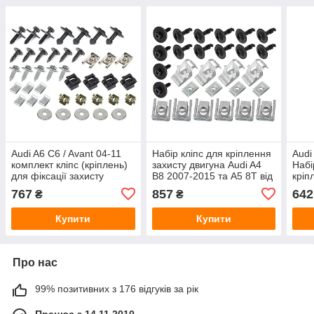
Audi A6 C6 / Avant 04-11
Набір кліпс для кріплення
Audi
комплект кліпс (кріплень)
захисту двигуна Audi A4
Набі
для фіксації захисту
B8 2007-2015 та A5 8T від
кріп
двигуна, 41 шт., комплект
2007 28 шт
36шт
767
857
642
₴
₴
Купити
Купити
Про нас
99% позитивних з 176 відгуків за рік
Працює з 14.11.2010