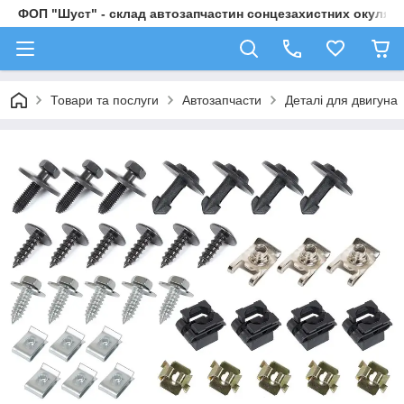
ФОП "Шуст" - склад автозапчастин сонцезахистних окулярі
Товари та послуги
Автозапчасти
Деталі для двигуна