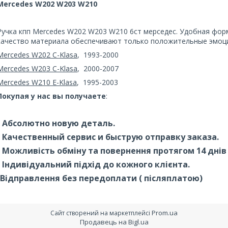
Mercedes W202 W203 W210
Ручка кпп Mercedes W202 W203 W210 6ст мерседес. Удобная форм
качество материала обеспечивают только положительные эмоци
Mercedes W202 C-Klasa
, 1993-2000
Mercedes W203 C-Klasa
, 2000-2007
Mercedes W210 E-Klasa
, 1995-2003
Покупая у нас вы получаете
:
- Абсолютно новую деталь.
- Качественный сервис и быструю отправку заказа.
- Можливість обміну та повернення протягом 14 днів
- Індивідуальний підхід до кожного клієнта.
-Відправлення без передоплати ( післяплатою)
Prom.ua
Сайт створений на маркетплейсі
Продавець на Bigl.ua