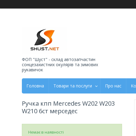
ФОП "Шуст" - склад автозапчастин
сонцезахистних окулярів та зимових
рукавичок
Головна
Товари та послуги
Про нас
Ко
Ручка кпп Mercedes W202 W203
W210 6ст мерседес
Немає в наявності