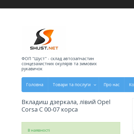
ФОП "Шуст" - склад автозапчастин
сонцезахистних окулярів та зимових
рукавичок
Головна
Товари та послуги
Про нас
Ко
Вкладиш дзеркала, лівий Opel
Corsa C 00-07 корса
В наявності