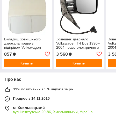
Вкладиш зовнішнього
Зовнішнє дзеркало
Зовн
дзеркала праве з
Volkswagen T4 Bus 1990–
Volk
підігрівом Volkswagen
2004 праве електричне з
2004
Caddy III 2004–2013 та
підігрівом
піді
857
3 560
3 5
₴
₴
Volkswagen T5 2003–2009
Купити
Купити
Про нас
99% позитивних з 176 відгуків за рік
Працює з 14.11.2010
м. Хмельницький
вул Інститутська 20-86, Хмельницький, Україна