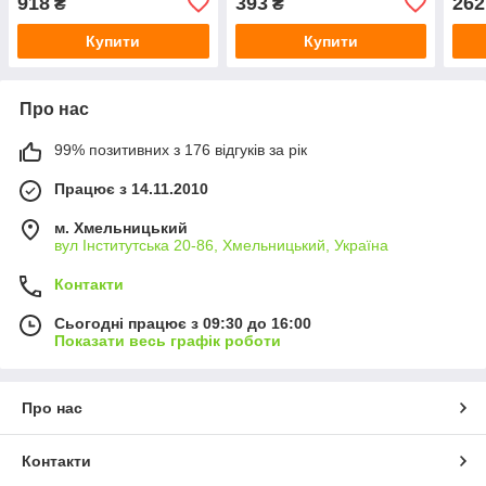
918
393
262
₴
₴
Sharan T-Cross T-Roc
Taigo Tiguan Tou…
Купити
Купити
Про нас
99% позитивних з 176 відгуків за рік
Працює з 14.11.2010
м. Хмельницький
вул Інститутська 20-86, Хмельницький, Україна
Контакти
Сьогодні працює з 09:30 до 16:00
Показати весь графік роботи
Про нас
Контакти