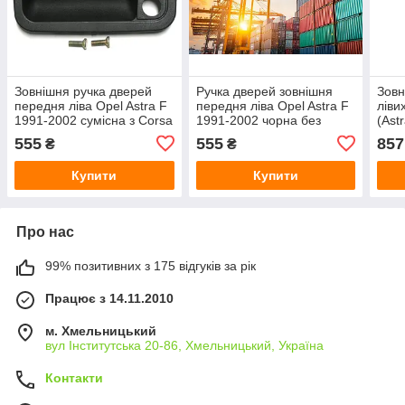
Зовнішня ручка дверей
Ручка дверей зовнішня
Зовн
передня ліва Opel Astra F
передня ліва Opel Astra F
ліви
1991-2002 сумісна з Corsa
1991-2002 чорна без
(Ast
B та Vectra A і B
замка
555
555
857
₴
₴
Купити
Купити
Про нас
99% позитивних з 175 відгуків за рік
Працює з 14.11.2010
м. Хмельницький
вул Інститутська 20-86, Хмельницький, Україна
Контакти