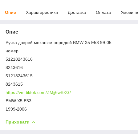
Опис
Характеристики
Доставка
Оплата
Умови п
Опис
Ручка дверей механізм передній BMW X5 E53 99-05
номер
51218243616
8243616
51218243615
8243615
https://vm.tiktok.com/ZMjj6wBKG/
BMW X5 E53
1999-2006
Приховати