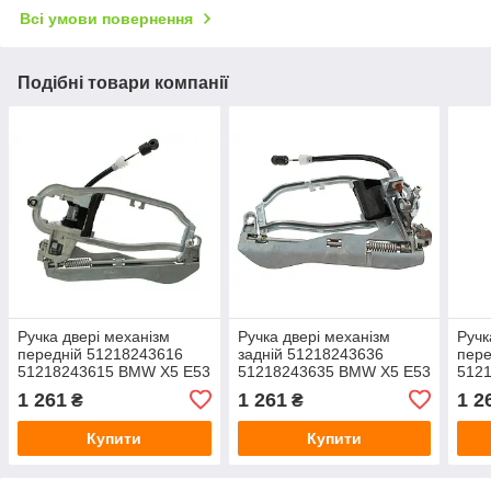
Всі умови повернення
Подібні товари компанії
Ручка двері механізм
Ручка двері механізм
Ручк
передній 51218243616
задній 51218243636
пере
51218243615 BMW X5 E53
51218243635 BMW X5 E53
512
99-05
99-05
99-0
1 261
1 261
1 2
₴
₴
Купити
Купити