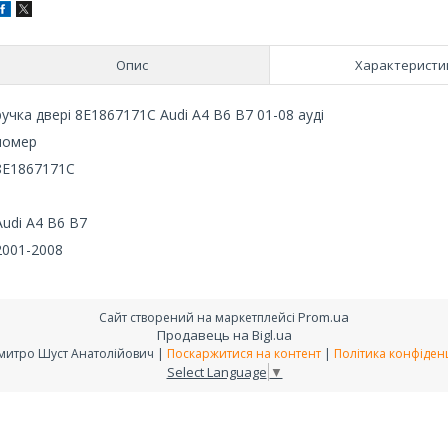
Опис
Характеристи
ручка двері 8E1867171C Audi A4 B6 B7 01-08 ауді
номер
8E1867171C
Audi A4 B6 B7
2001-2008
Prom.ua
Сайт створений на маркетплейсі
Продавець на Bigl.ua
ФОП Дмитро Шуст Анатолійович |
Поскаржитися на контент
|
Політика конфіденц
Select Language
▼