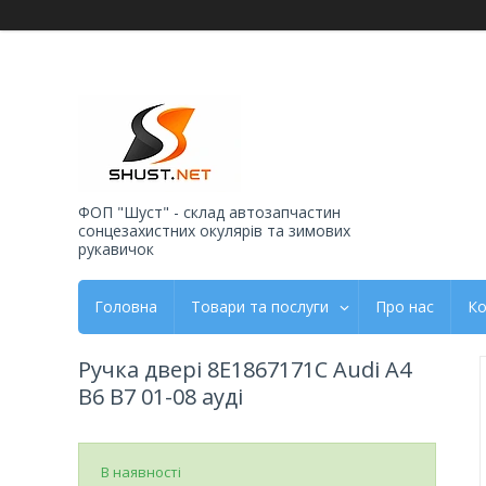
ФОП "Шуст" - склад автозапчастин
сонцезахистних окулярів та зимових
рукавичок
Головна
Товари та послуги
Про нас
Ко
Ручка двері 8E1867171C Audi A4
B6 B7 01-08 ауді
В наявності