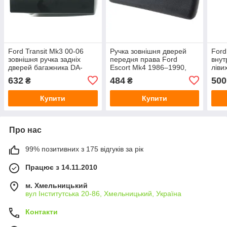
Ford Transit Mk3 00-06
Ручка зовнішня дверей
Ford
зовнішня ручка задніх
передня права Ford
внут
дверей багажника DA-
Escort Mk4 1986–1990,
ліви
6280
чорна (також підходить до
(спа
632
484
500
₴
₴
задніх лівих дверей)
Купити
Купити
Про нас
99% позитивних з 175 відгуків за рік
Працює з 14.11.2010
м. Хмельницький
вул Інститутська 20-86, Хмельницький, Україна
Контакти