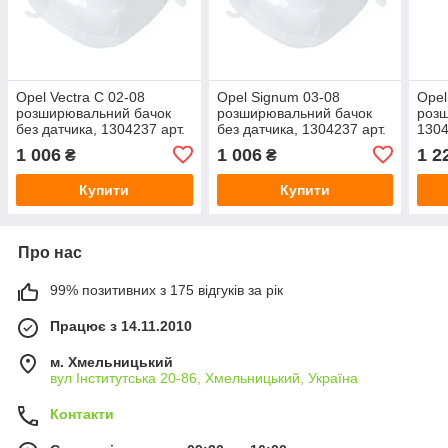
Opel Vectra C 02-08
Opel Signum 03-08
Opel
розширювальний бачок
розширювальний бачок
роз
без датчика, 1304237 арт.
без датчика, 1304237 арт.
1304
DA-15353
DA-15354
1 006
1 006
1 2
₴
₴
Купити
Купити
Про нас
99% позитивних з 175 відгуків за рік
Працює з 14.11.2010
м. Хмельницький
вул Інститутська 20-86, Хмельницький, Україна
Контакти