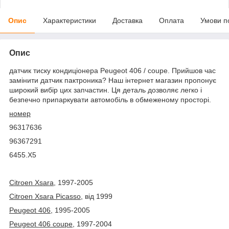
Опис
Характеристики
Доставка
Оплата
Умови п
Опис
датчик тиску кондиціонера Peugeot 406 / coupe. Прийшов час
замінити датчик пактроника? Наш інтернет магазин пропонує
широкий вибір цих запчастин. Ця деталь дозволяє легко і
безпечно припаркувати автомобіль в обмеженому просторі.
номер
96317636
96367291
6455.X5
Citroen Xsara,
1997-2005
Citroen Xsara Picasso,
від 1999
Peugeot 406,
1995-2005
Peugeot 406 coupe,
1997-2004