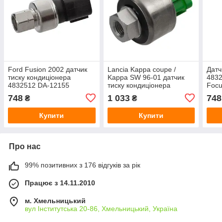
Ford Fusion 2002 датчик
Lancia Kappa coupe /
Датч
тиску кондиціонера
Kappa SW 96-01 датчик
4832
4832512 DA-12155
тиску кондиціонера
Focu
46476438 DA-12143
748
1 033
748
₴
₴
Купити
Купити
Про нас
99% позитивних з 176 відгуків за рік
Працює з 14.11.2010
м. Хмельницький
вул Інститутська 20-86, Хмельницький, Україна