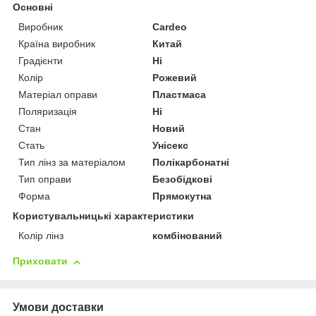
Основні
Виробник
Cardeo
Країна виробник
Китай
Градієнти
Ні
Колір
Рожевий
Матеріал оправи
Пластмаса
Поляризація
Ні
Стан
Новий
Стать
Унісекс
Тип лінз за матеріалом
Полікарбонатні
Тип оправи
Безобідкові
Форма
Прямокутна
Користувальницькі характеристики
Колір лінз
комбінований
Приховати
Умови доставки