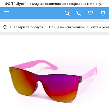
ФОП "Шуст" - склад автозапчастин сонцезахистних окулярі
Товари та послуги
Сонцезахисні окуляри
Дитячі оку