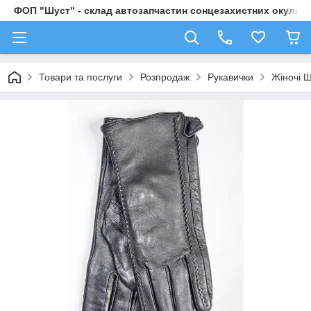
ФОП "Шуст" - склад автозапчастин сонцезахистних окулярі
Товари та послуги
Розпродаж
Рукавички
Жіночі Ш