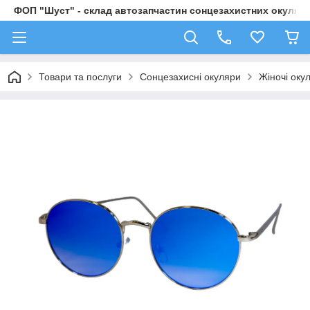
ФОП "Шуст" - склад автозапчастин сонцезахистних окулярі
Товари та послуги
Сонцезахисні окуляри
Жіночі оку