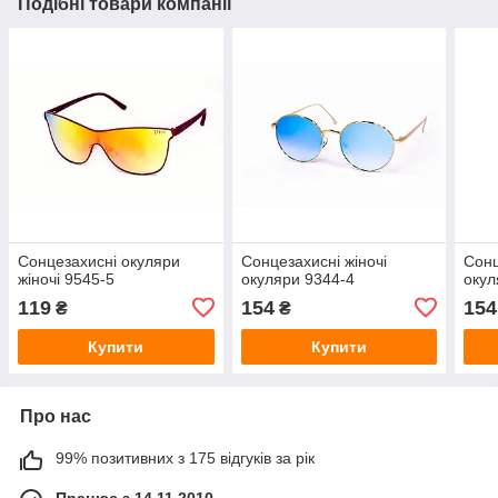
Подібні товари компанії
Сонцезахисні окуляри
Сонцезахисні жіночі
Сонц
жіночі 9545-5
окуляри 9344-4
окул
119
154
154
₴
₴
Купити
Купити
Про нас
99% позитивних з 175 відгуків за рік
Працює з 14.11.2010