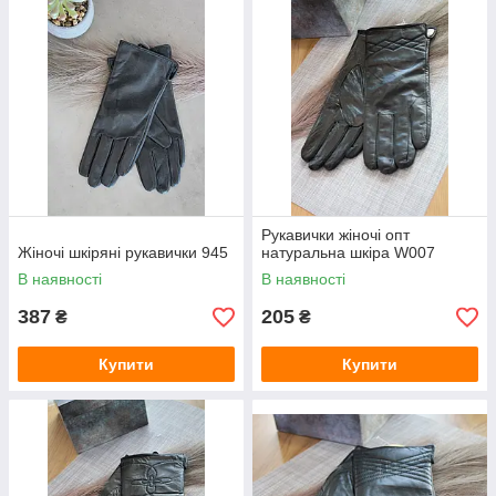
населений пункт України.
Замовлення оформляються на сайті від 1500 грн.
Рукавички жіночі опт
Жіночі шкіряні рукавички 945
натуральна шкіра W007
В наявності
В наявності
387
205
₴
₴
Купити
Купити