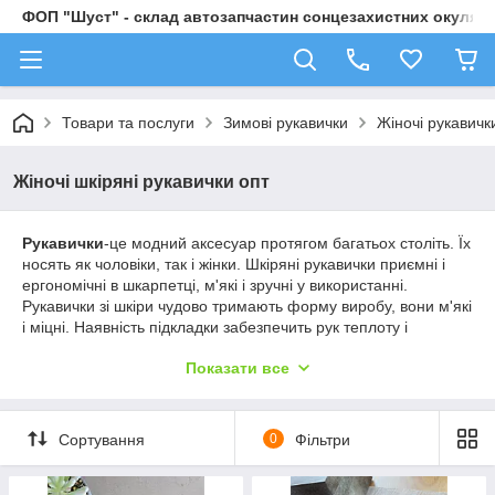
ФОП "Шуст" - склад автозапчастин сонцезахистних окулярі
Товари та послуги
Зимові рукавички
Жіночі рукавичк
Жіночі шкіряні рукавички опт
Рукавички
-це модний аксесуар протягом багатьох століть. Їх
носять як чоловіки, так і жінки. Шкіряні рукавички приємні і
ергономічні в шкарпетці, м'які і зручні у використанні.
Рукавички зі шкіри чудово тримають форму виробу, вони м'які
і міцні. Наявність підкладки забезпечить рук теплоту і
комфорт. Це один з найпопулярніших і затребуваних
Показати все
аксесуарів в холодну пору
Ми пропонуємо нові моделі рукавичок 2022-2023 років.
Сортування
0
Фільтри
Багато новинок і приємні ціни. Власні бренд
Швидка відправка Новою поштою та Укрпоштою в будь-який