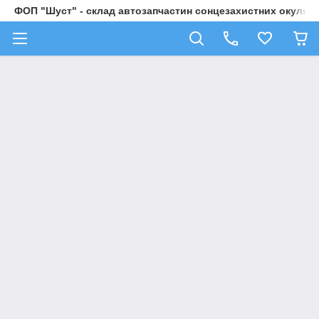
ФОП "Шуст" - склад автозапчастин сонцезахистних окулярі