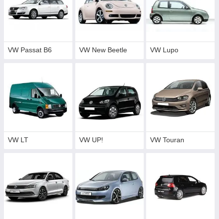
VW Passat B6
VW New Beetle
VW Lupo
VW LT
VW UP!
VW Touran