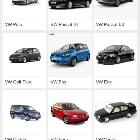
VW Polo
VW Passat B7
VW Passat B3
VW Golf Plus
VW Fox
VW Eos
VW Caddy
VW Bora
VW Vento