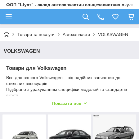
ФОП "Шуст" - склад автозапчастин сонцезахистних окулярі
Товари та послуги
Автозапчасти
VOLKSWAGEN
VOLKSWAGEN
Товари для Volkswagen
Все для вашого Volkswagen – від надійних запчастин до
стильних аксесуарів.
Підібрано з урахуванням специфіки моделей та стандартів
якості.
Показати все
🚘 Оригінальні та сумісні деталі
🔧 Для популярних моделей Golf, Passat, Tiguan, Jetta та
інших
✅ Гарантована якість і точна відповідність
Зробіть ваш Volkswagen ще кращим разом з
Avtosvit.org
!