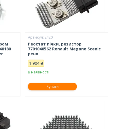
2420
ором
Реостат пічки, резистор
40180
7701040562 Renault Megane Scenic
er
рено
1 904 ₴
В наявності
Купити