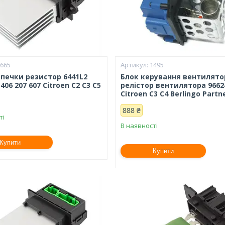
1665
1495
 печки резистор 6441L2
Блок керування вентилят
406 207 607 Citroen C2 C3 C5
релістор вентилятора 9662
Citroen C3 C4 Berlingo Partn
888 ₴
ті
В наявності
Купити
Купити