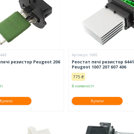
1449
1665
печі резистор Peugeot 206
Реостат печі резистор 644
Peugeot 1007 207 607 406
775 ₴
ті
В наявності
Купити
Купити