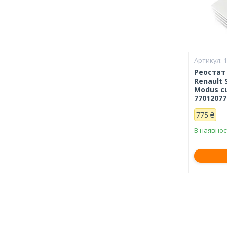
Реостат 
Renault S
Modus с
77012077
775 ₴
В наявнос