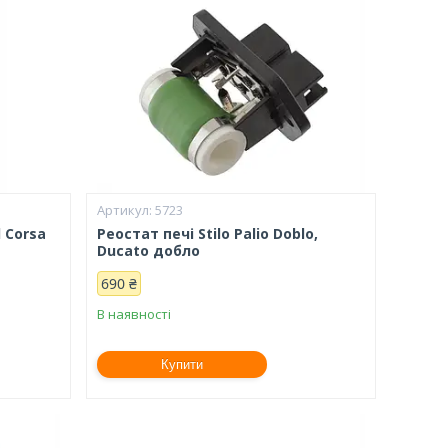
5723
 Corsa
Реостат печі Stilo Palio Doblo,
Ducato добло
690 ₴
В наявності
Купити