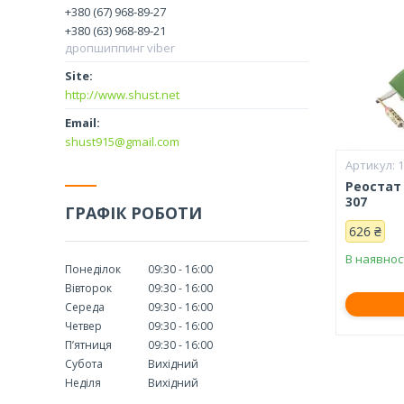
+380 (67) 968-89-27
+380 (63) 968-89-21
дропшиппинг viber
http://www.shust.net
shust915@gmail.com
Реостат 
307
ГРАФІК РОБОТИ
626 ₴
В наявнос
Понеділок
09:30
16:00
Вівторок
09:30
16:00
Середа
09:30
16:00
Четвер
09:30
16:00
Пʼятниця
09:30
16:00
Субота
Вихідний
Неділя
Вихідний