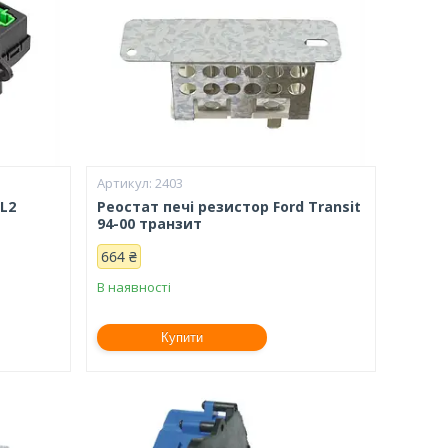
2403
1L2
Реостат печі резистор Ford Transit
94-00 транзит
664 ₴
В наявності
Купити