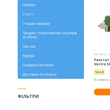
Новини
Статті
7 наших переваг
Продаж сонцезахисних окулярів
як бізнес
Про нас
Відгуки
Реостат 
Vectra S
Поширені питання
564 ₴
Доставка та оплата
В наявнос
ФІЛЬТРИ