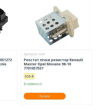
1247
1051272
Реостат пічки резистор Renault
кліо
Master Opel Movano 98-10
7701057557
656 ₴
В наявності
Купити