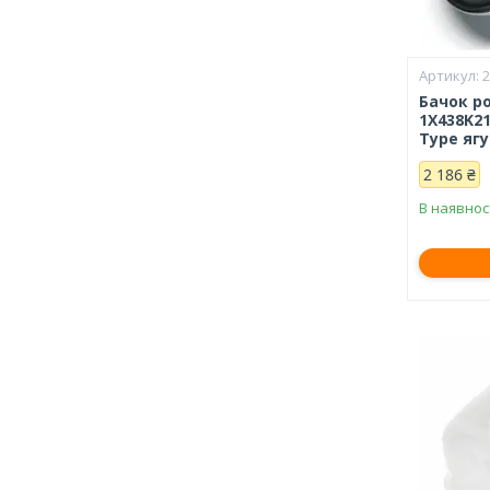
Бачок р
1X438K21
Type яг
2 186 ₴
В наявнос