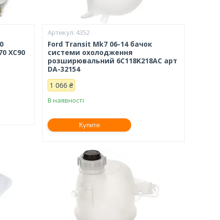
4352
0
Ford Transit Mk7 06-14 бачок
70 XC90
системи охолодження
розширювальний 6C118K218AC арт
DA-32154
1 066 ₴
В наявності
Купити