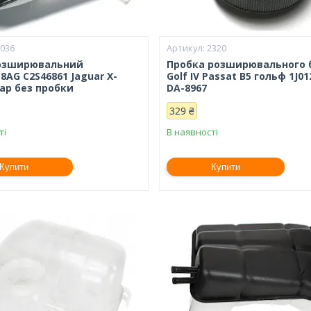
2036
2320
озширювальний
Пробка розширювального 
8AG C2S46861 Jaguar X-
Golf IV Passat B5 гольф 1J0
уар без пробки
DA-8967
329 ₴
ті
В наявності
Купити
Купити