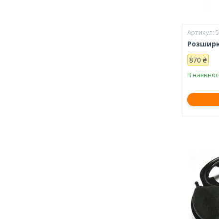
Розширю
870 ₴
В наявнос