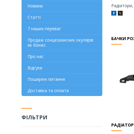
Радіатори,
Новини
Статті
7 наших переваг
БАЧКИ Р
Продаж сонцезахисних окулярів
як бізнес
Про нас
Відгуки
Поширені питання
Доставка та оплата
ФІЛЬТРИ
РАДІАТО