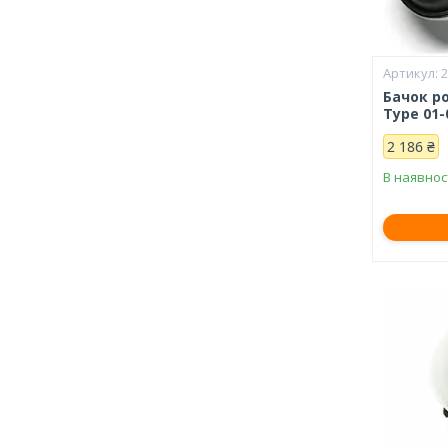
Бачок р
Type 01-
2 186 ₴
В наявнос