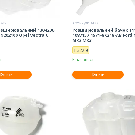
3349
3423
озширювальний 1304236
Розширювальний бачок 11
 9202100 Opel Vectra C
1087157 1S71-8K218-AB Ford
Mk2 Mk3
1 322 ₴
ті
В наявності
Купити
Купити