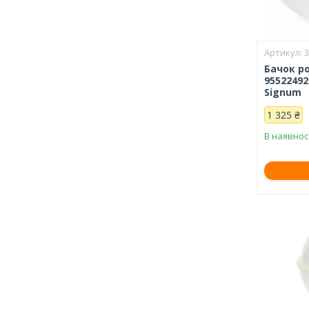
Бачок р
95522492
Signum
1 325 ₴
В наявнос