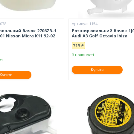
1078
1154
вальний бачок 2706ZB-1
Розширювальний бачок 1J0
01 Nissan Micra K11 92-02
Audi A3 Golf Octavia Ibiza
715 ₴
В наявності
ті
Купити
Купити