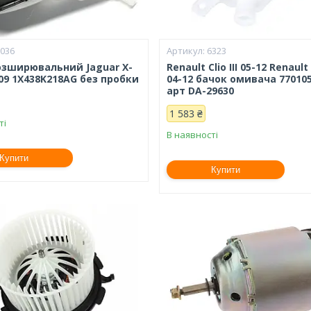
2036
6323
озширювальний Jaguar X-
Renault Clio III 05-12 Renaul
09 1X438K218AG без пробки
04-12 бачок омивача 77010
арт DA-29630
1 583 ₴
ті
В наявності
Купити
Купити