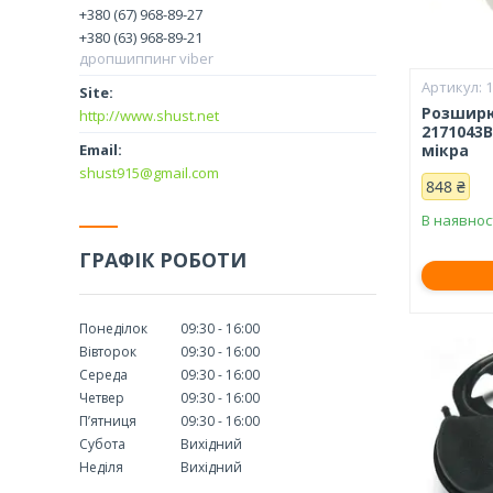
+380 (67) 968-89-27
+380 (63) 968-89-21
дропшиппинг viber
Розширю
http://www.shust.net
2171043B
мікра
shust915@gmail.com
848 ₴
В наявнос
ГРАФІК РОБОТИ
Понеділок
09:30
16:00
Вівторок
09:30
16:00
Середа
09:30
16:00
Четвер
09:30
16:00
Пʼятниця
09:30
16:00
Субота
Вихідний
Неділя
Вихідний