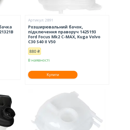
2891
бачка
Розширювальний бачок,
121321B
підключення праворуч 1425193
Ford Focus Mk2 C-MAX, Kuga Volvo
C30 S40 II V50
880 ₴
В наявності
Купити