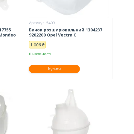
5409
17755
Бачок розширювальний 1304237
 Mondeo
9202200 Opel Vectra C
1 006 ₴
В наявності
Купити