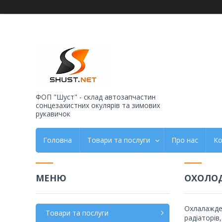
ФОП "Шуст" - склад автозапчастин
сонцезахистних окулярів та зимових
рукавичок
Головна
Товари та послуги
Про нас
Ко
ОХОЛОД
Охлалажден
Товари та послуги
радіаторів