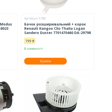
5780
t Modus
Бачок розширювальний + корок
58023
Renault Kangoo Clio Thalia Logan
Sandero Duster 7701470460 DA-29798
799 ₴
В наявності
Купити