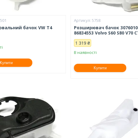
5501
5758
вальний бачок VW T4
Розширювач бачок 3076010
86834553 Volvo S60 S80 V70 C
1 319 ₴
ті
В наявності
Купити
Купити