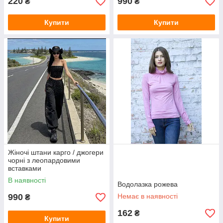
220
990
₴
₴
Купити
Купити
Жіночі штани карго / джогери
чорні з леопардовими
вставками
В наявності
Водолазка рожева
990
Немає в наявності
₴
162
₴
Купити