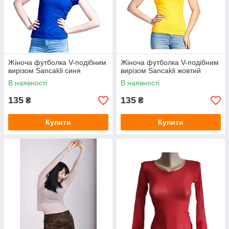
Жіноча футболка V-подібним
Жіноча футболка V-подібним
вирізом Sancakli синя
вирізом Sancakli жовтий
В наявності
В наявності
135
135
₴
₴
Купити
Купити