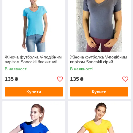
Жіноча футболка V-подібним
Жіноча футболка V-подібним
вирізом Sancakli блакитний
вирізом Sancakli сірий
В наявності
В наявності
135
135
₴
₴
Купити
Купити