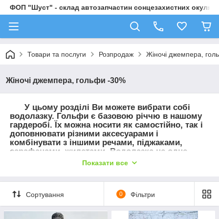
ФОП "Шуст" - склад автозапчастин сонцезахистних окулярі
Товари та послуги
Розпродаж
Жіночі джемпера, гол
Жіночі джемпера, гольфи -30%
У цьому розділі Ви можете вибрати собі
водолазку. Гольфи є базовою річчю в нашому
гардеробі. Їх можна носити як самостійно, так і
доповнювати різними аксесуарами і
комбінувати з іншими речами, піджаками,
сарафанами, жилетами. Водолазка не одне
десятиліття в моді і в цьому сезоні так само не
Показати все
покидає свою актуальність. У нас представлена
велика колірна гамма водолазок різних
моделей. Пропоновані Вам гольфи виготовлені
Сортування
0
Фільтри
з якісного матеріалу. Країна виробник:
Туреччина. Співвідношення ціна-якість Вас
приємно здивує.