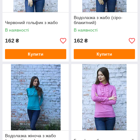
Водолазка з жабо (сіро-
Червоний гольфик з жабо
блакитний)
В наявності
В наявності
162
162
₴
₴
Купити
Купити
Водолазка жіноча з жабо